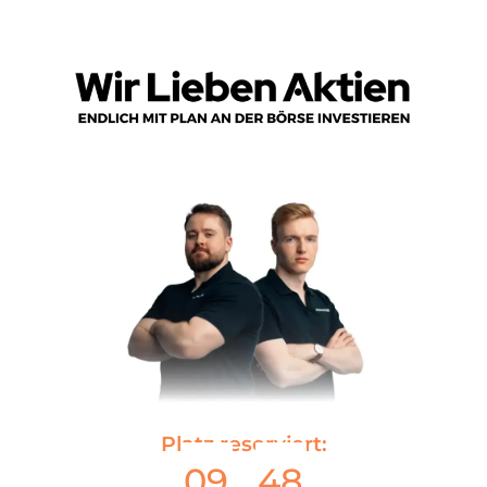
Platz reserviert:
09
48