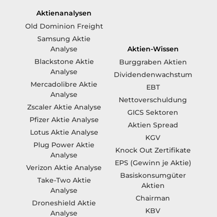
Aktienanalysen
Old Dominion Freight
Samsung Aktie
Aktien-Wissen
Analyse
Blackstone Aktie
Burggraben Aktien
Analyse
Dividendenwachstum
Mercadolibre Aktie
EBT
Analyse
Nettoverschuldung
Zscaler Aktie Analyse
GICS Sektoren
Pfizer Aktie Analyse
Aktien Spread
Lotus Aktie Analyse
KGV
Plug Power Aktie
Knock Out Zertifikate
Analyse
EPS (Gewinn je Aktie)
Verizon Aktie Analyse
Basiskonsumgüter
Take-Two Aktie
Aktien
Analyse
Chairman
Droneshield Aktie
KBV
Analyse