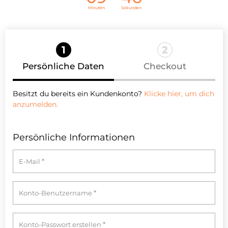
Minuten
Sekunden
1
2
Persönliche Daten
Checkout
Besitzt du bereits ein Kundenkonto?
Klicke hier, um dich
anzumelden.
Persönliche Informationen
*
E-Mail
*
Konto-Benutzername
*
Konto-Passwort erstellen