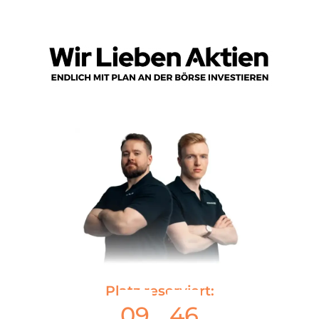
Platz reserviert:
09
46