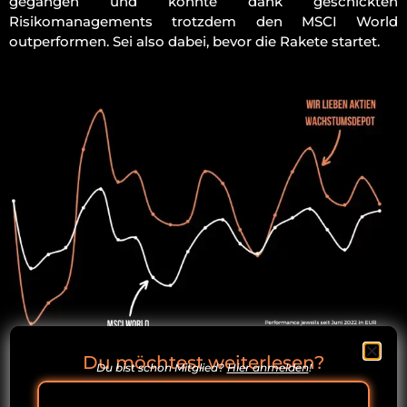
gegangen und konnte dank geschickten
Risikomanagements trotzdem den MSCI World
outperformen. Sei also dabei, bevor die Rakete startet.
Du möchtest weiterlesen?
Du bist schon Mitglied?
Hier anmelden
!