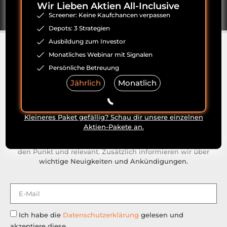
Wir Lieben Aktien All-Inclusive
Screener: Keine Kaufchancen verpassen
Depots: 3 Strategien
Ausbildung zum Investor
Sichere dir unseren
Monatliches Webinar mit Signalen
Persönliche Betreuung
kostenlosen Aktien-
Jährlich
Monatlich
Newsletter!
Melde dich zu unserem kostenlosen Newsletter an und
Kleineres Paket gefällig? Schau dir unsere einzelnen
erhalte wöchentlich spannende Einblicke in die Welt der
Aktien-Pakete an.
Aktien. Wir nehmen ein Thema genau unter die Lupe und
teilen exklusive Insights aus unserem Research – immer auf
den Punkt und relevant. Zusätzlich informieren wir über
wichtige Neuigkeiten und Ankündigungen.
Ich habe die
Datenschutzerklärung
gelesen und
akzeptiere diese.