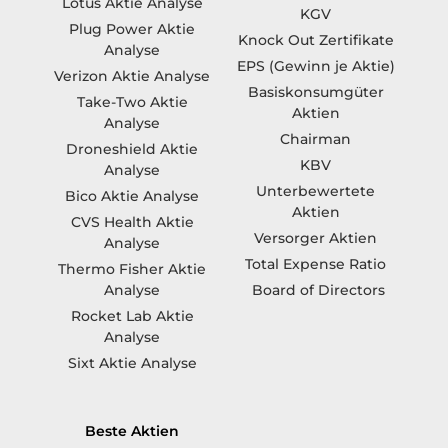
Lotus Aktie Analyse
KGV
Plug Power Aktie
Knock Out Zertifikate
Analyse
EPS (Gewinn je Aktie)
Verizon Aktie Analyse
Basiskonsumgüter
Take-Two Aktie
Aktien
Analyse
Chairman
Droneshield Aktie
KBV
Analyse
Unterbewertete
Bico Aktie Analyse
Aktien
CVS Health Aktie
Versorger Aktien
Analyse
Total Expense Ratio
Thermo Fisher Aktie
Board of Directors
Analyse
Rocket Lab Aktie
Analyse
Sixt Aktie Analyse
Beste Aktien