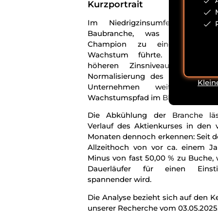
Kurzportrait
Im Niedrigzinsumfeld florier
Baubranche, was bei unser
Champion zu einem überprop
Wachstum führte. Trotz des 
höheren Zinsniveaus, welche
Normalisierung des Marktes führ
Klein
Unternehmen weiterhin ein
Wachstumspfad im Blick.
Die Abkühlung der Branche lä
Verlauf des Aktienkurses in den
Monaten dennoch erkennen: Seit 
Allzeithoch von vor ca. einem Ja
Minus von fast 50,00 % zu Buche,
Dauerläufer für einen Eins
spannender wird.
Die Analyse bezieht sich auf den K
unserer Recherche vom 03.05.2025