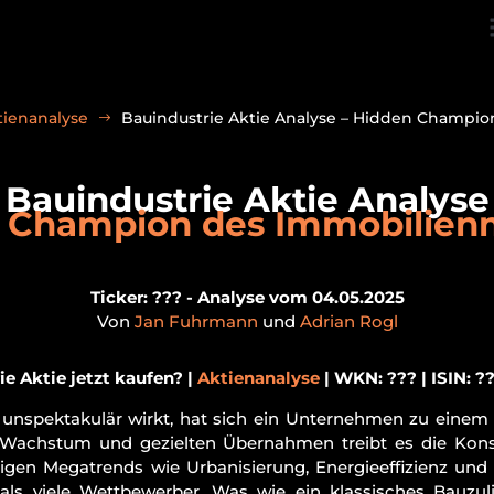
tienanalyse
Bauindustrie Aktie Analyse – Hidden Champi
Bauindustrie Aktie Analyse
 Champion des Immobilien
Ticker: ??? - Analyse vom 04.05.2025
Von
Jan Fuhrmann
und
Adrian Rogl
e Aktie jetzt kaufen? |
Aktienanalyse
| WKN: ??? | ISIN: ??
ck unspektakulär wirkt, hat sich ein Unternehmen zu eine
 Wachstum und gezielten Übernahmen treibt es die Kons
stigen Megatrends wie Urbanisierung, Energieeffizienz un
 als viele Wettbewerber. Was wie ein klassisches Bauzul