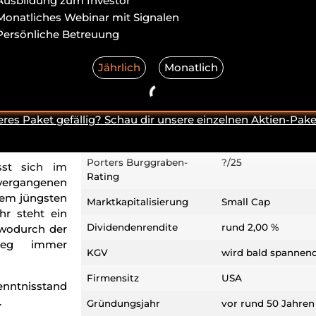
Ausbildung zum Investor
WKN/ISIN
top secret
Monatliches Webinar mit Signalen
te die US-
Branche
Nicht-
Persönliche Betreuung
Basiskonsumgüter
em Hidden
ortionalen
Jährlich
Monatlich
Peter Lynch Einordnung
Average Grower
inzwischen
s zu einer
Fundamentales WLA-
?/10
te, hat das
Rating
eres Paket gefällig? Schau dir unsere einzelnen Aktien-Pake
en klaren
Technisches WLA-Rating
?/10
Porters Burggraben-
?/25
sst sich im
Rating
 vergangenen
dem jüngsten
Marktkapitalisierung
Small Cap
hr steht ein
Dividendenrendite
rund 2,00 %
 wodurch der
tieg immer
KGV
wird bald spannen
Firmensitz
USA
enntnisstand
.
Gründungsjahr
vor rund 50 Jahren