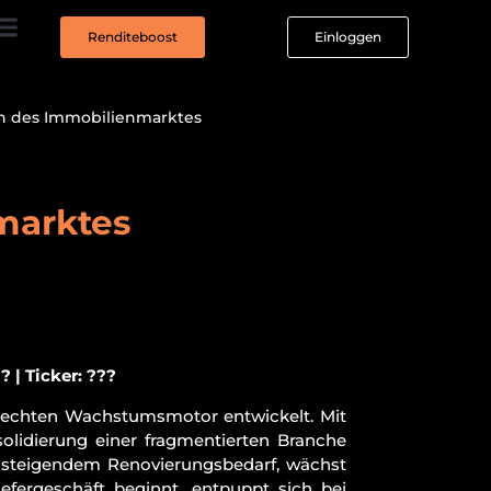
Renditeboost
Einloggen
on des Immobilienmarktes
marktes
? | Ticker: ???
m echten Wachstumsmotor entwickelt. Mit
olidierung einer fragmentierten Branche
d steigendem Renovierungsbedarf, wächst
iefergeschäft beginnt, entpuppt sich bei