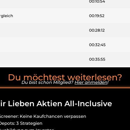
00:10:54
gleich
00:19:52
00:28:12
00:32:45
00:35:55
00:38:54
Du möchtest weiterlesen?
Du bist schon Mitglied?
Hier anmelden
!
r Lieben Aktien All-Inclusive
Screener: Keine Kaufchancen verpassen
Depots: 3 Strategien