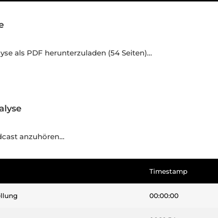
se
alyse als PDF herunterzuladen (54 Seiten)…
nalyse
Podcast anzuhören…
Timestamp
llung
00:00:00