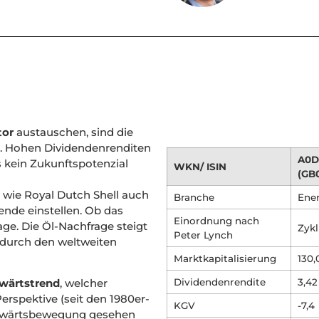
tor
austauschen, sind die
. Hohen Dividendenrenditen
A0D
 kein Zukunftspotenzial
WKN/ ISIN
(GB
 wie Royal Dutch Shell auch
Branche
Ene
nde einstellen. Ob das
Einordnung nach
age. Die Öl-Nachfrage steigt
Zykl
Peter Lynch
 durch den weltweiten
Marktkapitalisierung
130
Dividendenrendite
3,42
wärtstrend
, welcher
Perspektive (seit den 1980er-
KGV
-7,4
Aufwärtsbewegung gesehen