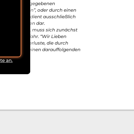
tigkeit der angegebenen
 Lieben Aktien”, oder durch einen
darstellen und dient ausschließlich
n Wertpapieren dar.
rkten handelt, muss sich zunächst
nd eigene Gefahr.
“Wir Lieben
enzen und Verluste, die durch
h Käufe und einen darauffolgenden
te an.