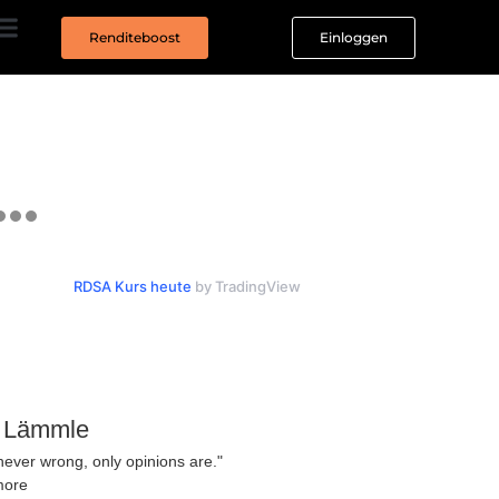
Renditeboost
Einloggen
RDSA Kurs heute
by TradingView
n Lämmle
never wrong, only opinions are."
more