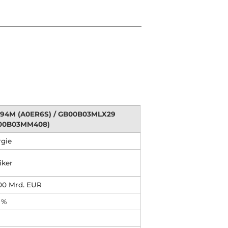
94M (A0ER6S) / GB00B03MLX29
00B03MM408)
rgie
iker
,00 Mrd. EUR
 %