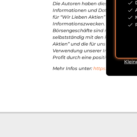
Die Autoren haben diesen Beitrag n
Informationen und Daten aber nicht 
für “Wir Lieben Aktien” tätigen Autor
Informationszwecken. Die Informati
Börsengeschäfte sind mit erheblich
selbstständig mit den Risiken vert
Aktien” und die für uns tätigen Au
Verwendung unserer Informationen 
Profit durch eine positive Kursentw
Klein
Mehr Infos unter:
https://wir-lieben