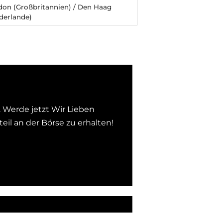
don (Großbritannien) / Den Haag
derlande)
. Werde jetzt Wir Lieben
eil an der Börse zu erhalten!