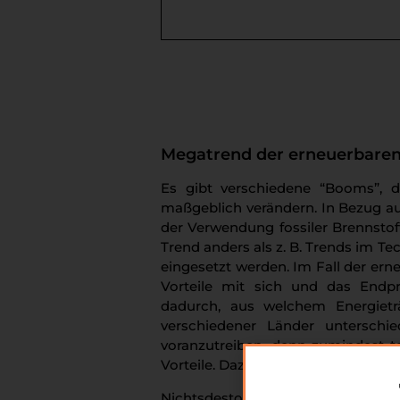
Megatrend der erneuerbaren
Es gibt verschiedene “Booms”, di
maßgeblich verändern. In Bezug au
der Verwendung fossiler Brennstoff
Trend anders als z. B. Trends im T
eingesetzt werden. Im Fall der ern
Vorteile mit sich und das Endpro
dadurch, aus welchem Energieträ
verschiedener Länder untersch
voranzutreiben, denn zumindest t
Vorteile. Dazu kann ein geringerer P
Nichtsdestotrotz ist die Energ