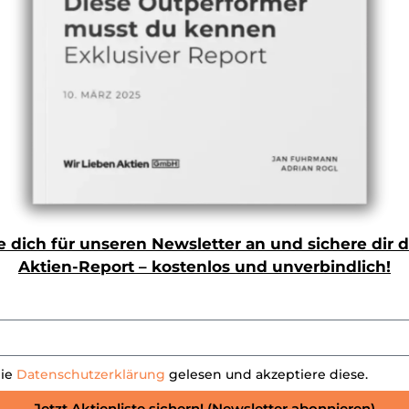
rauch von erneuerbaren Energien weltweit
rbaren Energien zeigt sich natürlich auch im Umsatz, de
 kommenden Jahren soll in dem Markt eine CAGR (jährli
reicht werden, was nicht nur Unternehmen, sondern natür
0 wird ein Umsatz in Höhe von rund 2.000 Mrd. USD erz
 dich für unseren Newsletter an und sichere dir 
 in 2022 noch unter der Grenze von 1.000 Mrd. USD lag
wir einen Blick auf einige spannende Aktien werfen, mit d
Aktien-Report – kostenlos und unverbindlich!
rofitieren kann.
die
Datenschutzerklärung
gelesen und akzeptiere diese.
Jetzt Aktienliste sichern! (Newsletter abonnieren)