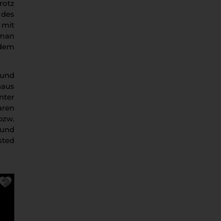
rotz
 des
 mit
 man
udem
 und
haus
nter
aren
bzw.
 und
sted