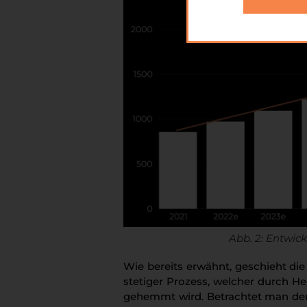
Abb. 2: Entwic
Wie bereits erwähnt, geschieht die
stetiger Prozess, welcher durch H
gehemmt wird. Betrachtet man den 