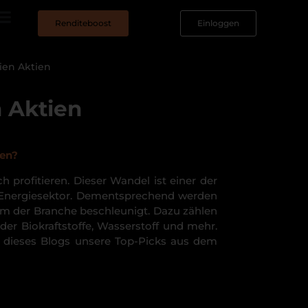
Renditeboost
Einloggen
ien Aktien
 Aktien
fen?
profitieren. Dieser Wandel ist einer der
m Energiesektor. Dementsprechend werden
um der Branche beschleunigt. Dazu zählen
er Biokraftstoffe, Wasserstoff und mehr.
e dieses Blogs unsere Top-Picks aus dem