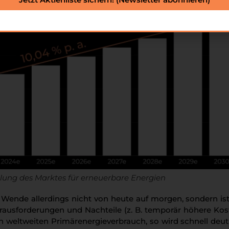
klung des Marktes für erneuerbare Energien
 Wende allerdings nicht von heute auf morgen, sondern ist
erausforderungen und Nachteile (z. B. temporär höhere Kos
weltweiten Primärenergieverbrauch, so wird schnell deutl