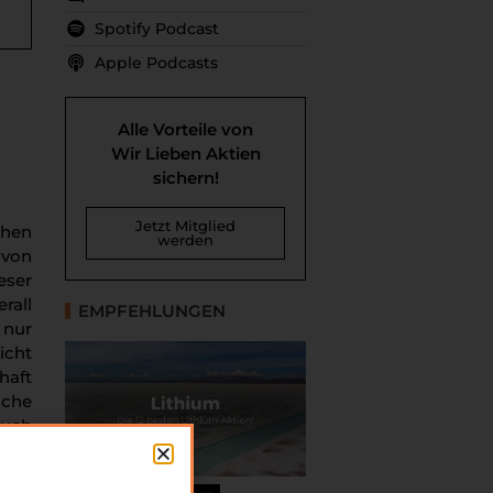
Spotify Podcast
Apple Podcasts
Alle Vorteile von
Wir Lieben Aktien
sichern!
Jetzt Mitglied
chen
werden
 von
eser
rall
EMPFEHLUNGEN
 nur
icht
haft
nche
auch
 die