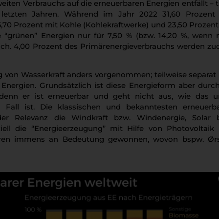
tweiten Verbrauchs auf die erneuerbaren Energien entfällt – t
letzten Jahren. Während im Jahr 2022 31,60 Prozent
,70 Prozent mit Kohle (Kohlekraftwerke) und 23,50 Prozent
 “grünen” Energien nur für 7,50 % (bzw. 14,20 %, wenn
lich. 4,00 Prozent des Primärenergieverbrauchs werden z
g von Wasserkraft anders vorgenommen; teilweise separat
n Energien. Grundsätzlich ist diese Energieform aber durc
 denn er ist erneuerbar und geht nicht aus, wie das u
Fall ist. Die klassischen und bekanntesten erneuerb
nder Relevanz die Windkraft bzw. Windenergie, Solar 
ell die “Energieerzeugung” mit Hilfe von Photovoltaik
ahren immens an Bedeutung gewonnen, wovon bspw. Ør