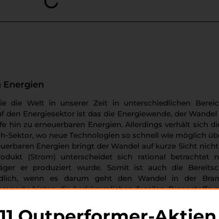
 Energien
e die Welt in unserer Zeit in unterschiedlichen Berei
f den Energiesektor ist das die Energiewende, der Wandel
e hin zu erneuerbaren Energien. Allerdings verhält sich di
ech-Sektor, wo neue Technologien so schnell wie möglich übe
euerbaren Energien bringt der Wandel auf kurze Sicht nicht
dukt (Strom) unterscheidet sich rational betrachtet n
ger er produziert wurde. Somit ist auch die Bereitsc
iedlich, wenn es darum geht den Wandel in der Bra
emporär bieten die herkömmlichen fossilen Brennstoffe 
reis oder auch die Flexibilität gehören.
11 Outperformer-Aktien
iewende vor allem im Hinblick auf den Klimawandel,