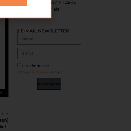
Chipotle Mexican Grill Aktie
Analyse – Besser als
McDonalds?
E-MAIL NEWSLETTER
Ich stimme der
Datenschutzerklärung
zu.
Abonnieren
 ein
ten)
ich,