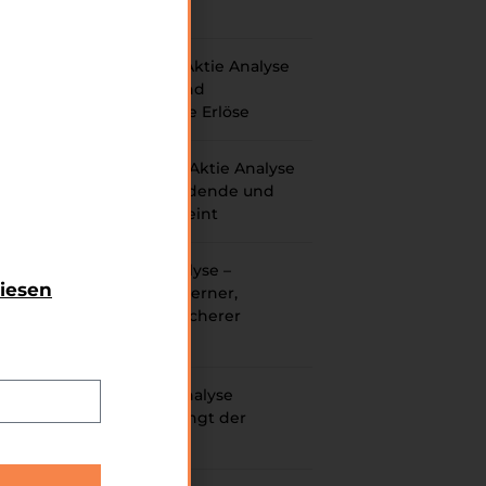
kaufenswert?
Asien Top-Pick Aktie Analyse
– Wachsende und
wiederkehrende Erlöse
Hannover Rück Aktie Analyse
Prognose – Dividende und
r in
Kursrendite vereint
ches
lich
ielt
Block Aktie Analyse –
diesen
. Im
Zahlungen moderner,
enen
schneller und sicherer
machen
JD.com Aktie Analyse
Prognose – Gelingt der
Turnaround?