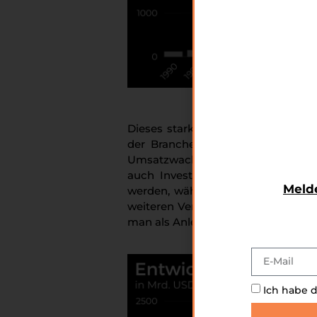
Abb. 1: Verb
Dieses starke Wachstum der erneue
der Branche erzielt wird. In den
Umsatzwachstum) von über 10 % er
auch Investoren anlockt. Für 203
Melde
werden, während man beim Umsatz
weiteren Verlauf des Blogs werden 
man als Anleger von diesem Boom p
Ich habe 