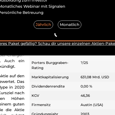
Ausbildung zum Investor
Monatliches Webinar mit Signalen
WKN/ISIN
A1CX3T/US88160R1
Persönliche Betreuung
auto-Konzern
Branche
Nicht-
Basiskonsumgüter
hren unter
Jährlich
Monatlich
ndruckendes
Peter Lynch Einordnung
Fast Grower
 verglichen
lern, recht
Fundamentales WLA-
?/10
eres Paket gefällig? Schau dir unsere einzelnen Aktien-Pake
en zeichnet
Rating
urch eine
Technisches WLA-Rating
?/10
per-Charger-
. Auch ein
Porters Burggraben-
?/25
kündigt.
Rating
Aktie auf den
Marktkapitalisierung
631,08 Mrd. USD
ewertet. Das
Dividendenrendite
0,00 %
Hype in 2020
ursziel nach
KGV
46,36
nden Höhen
 einem guten
Firmensitz
Austin (USA)
ie die Aktie
Gründungsjahr
2003