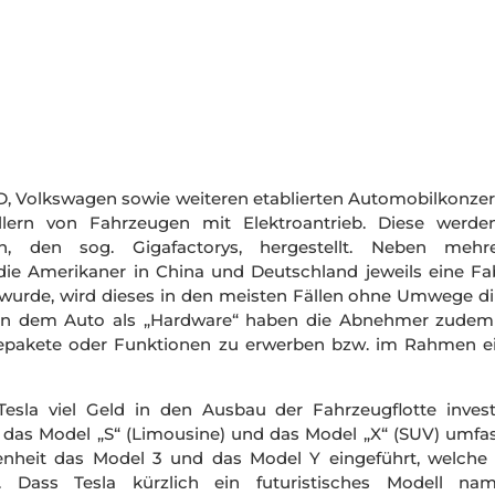
D, Volkswagen sowie weiteren etablierten Automobilkonze
llern von Fahrzeugen mit Elektroantrieb. Diese werde
en, den sog. Gigafactorys, hergestellt. Neben mehr
ie Amerikaner in China und Deutschland jeweils eine Fab
t wurde, wird dieses in den meisten Fällen ohne Umwege di
en dem Auto als „Hardware“ haben die Abnehmer zudem
repakete oder Funktionen zu erwerben bzw. im Rahmen e
sla viel Geld in den Ausbau der Fahrzeugflotte investi
h das Model „S“ (Limousine) und das Model „X“ (SUV) umfas
nheit das Model 3 und das Model Y eingeführt, welche
. Dass Tesla kürzlich ein futuristisches Modell na