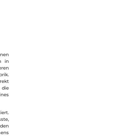
rnen
n in
eren
rik.
rekt
 die
ines
ert.
ste,
 den
mens