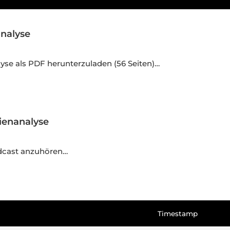
analyse
alyse als PDF herunterzuladen (56 Seiten)…
tienanalyse
Podcast anzuhören…
Timestamp