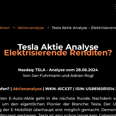
ktien
Aktienanalyse
Tesla Aktie Analyse – Elektrisiere
Tesla Aktie Analyse
Elektrisierende Renditen?
Nasdaq: TSLA - Analyse vom 28.06.2024
Von Jan Fuhrmann und Adrian Rogl
ufen? |
Aktienanalyse
| WKN: A1CX3T | ISIN: US88160R1014 
vsten E-Auto-Aktie geht in die nächste Runde. Nachdem wi
t um den eigentlichen Pionier der Branche: Tesla. Der US
 der E-Mobilität überhaupt erst möglich gemacht. Dements
Prozent gestiegen. Tesla ist also schon lange kein Geheimt