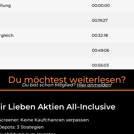
llung
00:00:00
00:19:27
gleich
00:32:18
00:49:06
00:56:03
Du möchtest weiterlesen?
1:04:40
Du bist schon Mitglied?
Hier anmelden
!
01:08:14
r Lieben Aktien All-Inclusive
Screener: Keine Kaufchancen verpassen
Depots: 3 Strategien