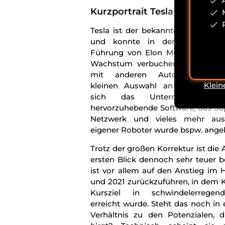
Kurzportrait Tesla Aktie
Tesla ist der bekannteste Elektro
und konnte in den letzten Ja
Führung von Elon Musk ein beei
Wachstum verbuchen. Neben der,
mit anderen Automobilherstel
Klein
kleinen Auswahl an Automodell
sich das Unternehmen d
hervorzuhebende Software, das Su
Netzwerk und vieles mehr aus
eigener Roboter wurde bspw. ange
Trotz der großen Korrektur ist die 
ersten Blick dennoch sehr teuer b
ist vor allem auf den Anstieg im 
und 2021 zurückzuführen, in dem K
Kursziel in schwindelerrege
erreicht wurde. Steht das noch in
Verhältnis zu den Potenzialen, d