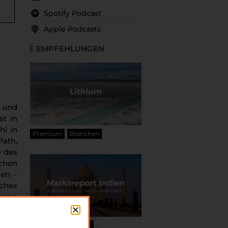
Spotify Podcast
Apple Podcasts
EMPFEHLUNGEN
 und
st in
l in
Premium
Branchen
Path,
e des
chen
den –
lches
t man
ogien
o wie
Premium
Länder