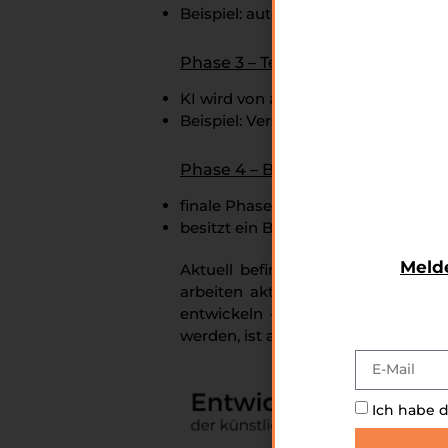
Beispiel: autonome Fahrzeuge
Phase 3 – Teilbewusste Maschin
KI wird von anderen Entitäten beein
Beispiel: Versuche der US Navy, R
Phase 4 – Bewusste Maschinen
finale Phase der KI-Entwicklung
besitzt ein Bewusstsein
Melde
Aktuell befinden wir uns im Üb
arbeiten aktuell mit Hochdruck da
entwickeln – bisher jedoch mit b
werden, ist aktuell unklar.
Ich habe 