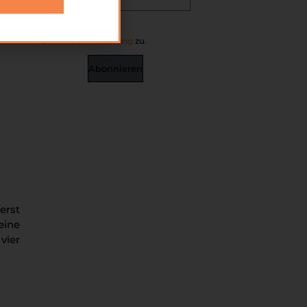
Ich stimme der
Datenschutzerklärung
zu.
Abonnieren
erst
eine
vier