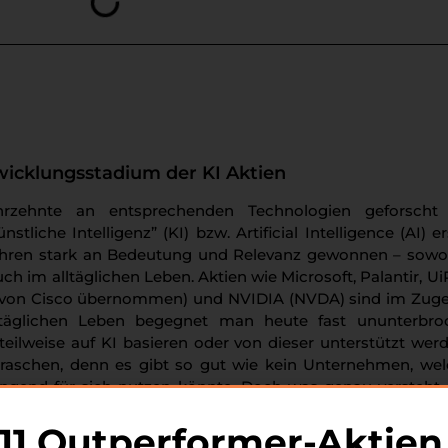
wicklungsstadium der KI Aktien
rzehnte an entsprechenden Technologien geforscht
stliche Intelligenz” (KI) bzw. Artificial Intelligence (AI) er
ren stark an Bedeutung und Relevanz gewonnen – sowoh
h im alltäglichen Leben. Aktien wie Microsoft, Palantir, Ui
e von Cisco übernommen) und NVIDIA (NVDA) sind im Zug
ltäglichen Leben begegnet man heute fast ununterbro
ilweise auf KI basieren oder von dieser unterstützt wer
raschen, denn es gibt so gut wie kein Unternehmen, we
ingend für sich nutzen könnte. Doch was genau versteh
ligenz? Im Kern sind mit dem Begriff verschiedene Technol
11 Outperformer-Aktien
 Prozessen des menschlichen Gehirns inspiriert sind, als