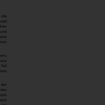
 die
nell
ehen
 und
drei
rnen
ern,
naus
Teil
äten
 der
 des
zess
etzt