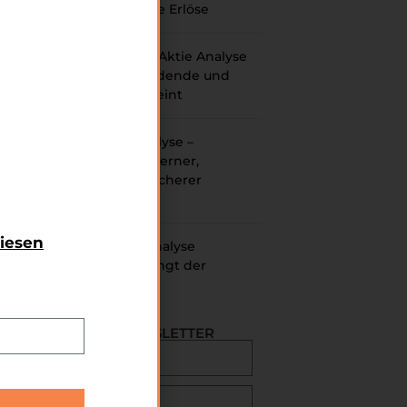
wiederkehrende Erlöse
Hannover Rück Aktie Analyse
Prognose – Dividende und
Kursrendite vereint
Block Aktie Analyse –
Zahlungen moderner,
schneller und sicherer
machen
diesen
hmen
JD.com Aktie Analyse
en zu
Prognose – Gelingt der
geben
Turnaround?
E-MAIL NEWSLETTER