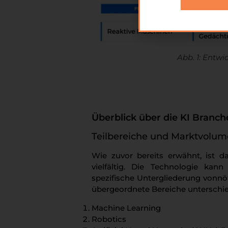
Abb. 1: Entwi
Überblick über die KI Branch
Teilbereiche und Marktvolu
Wie zuvor bereits erwähnt, ist d
vielfältig. Die Technologie kan
spezifische Untergliederung vonnöt
übergeordnete Bereiche unterschi
Machine Learning
Robotics