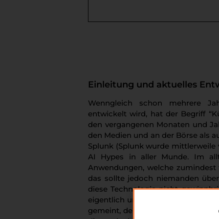
Einleitung und aktuelles Ent
Wenngleich schon mehrere Jah
entwickelt wird, hat der Begriff “Kün
den vergangenen Monaten und Jah
den Medien und an der Börse als auc
Splunk (Splunk wurde mittlerweil
AI Hypes in aller Munde. Im al
Anwendungen, welche zumindest te
das sollte jedoch niemanden über
diese Technologie nicht gewinnbr
eigentlich unter künstlicher Intel
gemeint, deren Funktionsweise von