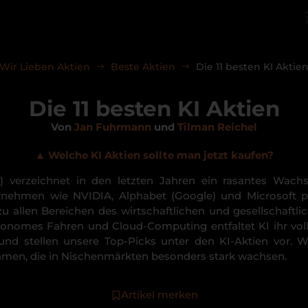
Wir Lieben Aktien
Beste Aktien
Die 11 besten KI Aktie
Die 11 besten KI Aktien
Von
Jan Fuhrmann
und
Tilman Reichel
▲
Welche KI Aktien sollte man jetzt kaufen?
KI) verzeichnet in den letzten Jahren ein rasantes Wa
rnehmen wie NVIDIA, Alphabet (Google) und Microsoft 
zu allen Bereichen des wirtschaftlichen und gesellschaftl
onomes Fahren und Cloud-Computing entfaltet KI ihr voll
 und stellen unsere Top-Picks unter den KI-Aktien vor. 
ehmen, die in Nischenmärkten besonders stark wachsen.
Artikel merken