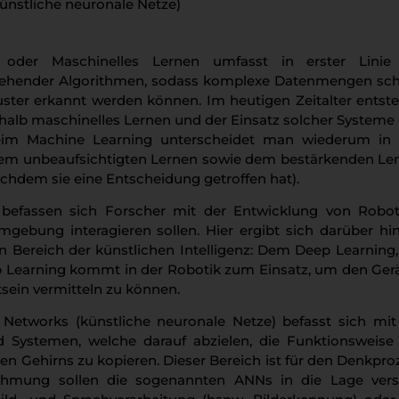
künstliche neuronale Netze)
oder Maschinelles Lernen umfasst in erster Linie
tehender Algorithmen, sodass komplexe Datenmengen sch
uster erkannt werden können. Im heutigen Zeitalter entst
lb maschinelles Lernen und der Einsatz solcher Systeme
Beim Machine Learning unterscheidet man wiederum in 
dem unbeaufsichtigten Lernen sowie dem bestärkenden Le
achdem sie eine Entscheidung getroffen hat).
 befassen sich Forscher mit der Entwicklung von Robot
ebung interagieren sollen. Hier ergibt sich darüber hi
n Bereich der künstlichen Intelligenz: Dem Deep Learning, 
eep Learning kommt in der Robotik zum Einsatz, um den Ger
sein vermitteln zu können.
 Networks (künstliche neuronale Netze) befasst sich mit
 Systemen, welche darauf abzielen, die Funktionsweise
n Gehirns zu kopieren. Dieser Bereich ist für den Denkpro
hahmung sollen die sogenannten ANNs in die Lage vers