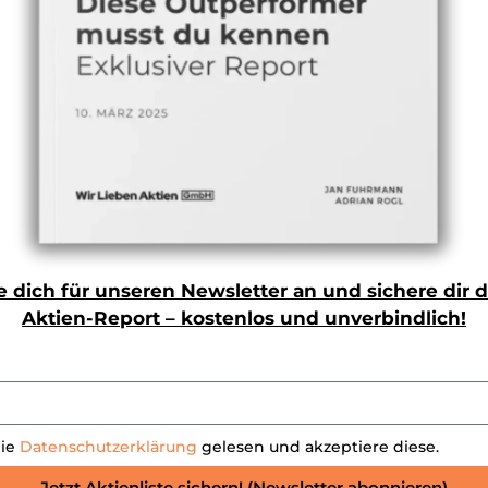
en
flusst und lernt eigenständig
obotern menschliche Ethik beizubringen
 dich für unseren Newsletter an und sichere dir 
ergang zwischen Phase 2 und Phase 3. Mehrere Unterne
ran, teilbewusste Maschinen bzw. künstliche Intelligenz
Aktien-Report – kostenlos und unverbindlich!
egrenztem Erfolg. Ob und wann sich hier Fortschritte er
die
Datenschutzerklärung
gelesen und akzeptiere diese.
Jetzt Aktienliste sichern! (Newsletter abonnieren)