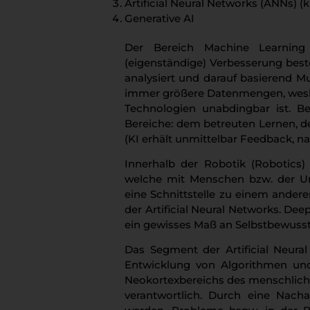
Artificial Neural Networks (ANNs) (
Generative AI
Der Bereich Machine Learning 
(eigenständige) Verbesserung bes
analysiert und darauf basierend M
immer größere Datenmengen, wesha
Technologien unabdingbar ist. 
Bereiche: dem betreuten Lernen, 
(KI erhält unmittelbar Feedback, n
Innerhalb der Robotik (Robotics)
welche mit Menschen bzw. der Umg
eine Schnittstelle zu einem andere
der Artificial Neural Networks. D
ein gewisses Maß an Selbstbewusst
Das Segment der Artificial Neural
Entwicklung von Algorithmen und
Neokortexbereichs des menschliche
verantwortlich. Durch eine Nac