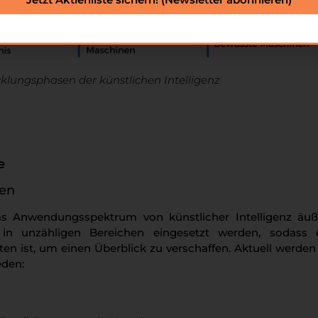
cklungsphasen der künstlichen Intelligenz
e
men
as Anwendungsspektrum von künstlicher Intelligenz äuß
n in unzähligen Bereichen eingesetzt werden, sodass 
en ist, um einen Überblick zu verschaffen. Aktuell werden 
eden: