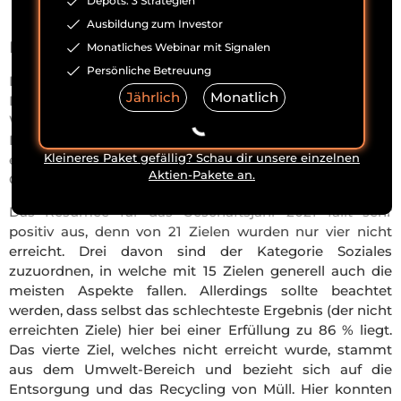
Depots: 3 Strategien
Ausbildung zum Investor
Nachhaltigkeit
Monatliches Webinar mit Signalen
Persönliche Betreuung
Die eigenen Ziele in Bezug auf das Thema
Jährlich
Monatlich
Nachhaltigkeit gliedert NVIDIA in die Bereiche
Wirtschaft, Soziales und Umwelt. Dabei wird im
Nachhaltigkeitsbericht auf die Vorjahresziele detailliert
Kleineres Paket gefällig? Schau dir unsere einzelnen
eingegangen und die Ansprüche für das kommende
Aktien-Pakete an.
Geschäftsjahr werden festgelegt.
Das Resümee für das Geschäftsjahr 2021 fällt sehr
positiv aus, denn von 21 Zielen wurden nur vier nicht
erreicht. Drei davon sind der Kategorie Soziales
zuzuordnen, in welche mit 15 Zielen generell auch die
meisten Aspekte fallen. Allerdings sollte beachtet
werden, dass selbst das schlechteste Ergebnis (der nicht
erreichten Ziele) hier bei einer Erfüllung zu 86 % liegt.
Das vierte Ziel, welches nicht erreicht wurde, stammt
aus dem Umwelt-Bereich und bezieht sich auf die
Entsorgung und das Recycling von Müll. Hier konnten