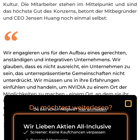
Kultur. Die Mitarbeiter stehen im Mittelpunkt und sind
das höchste Gut des Konzerns, betont der Mitbegründer
und CEO Jensen Huang noch einmal selbst:
Wir engagieren uns für den Aufbau eines gerechten,
anständigen und integrativen Unternehmens. Wir
glauben, dass es nicht ausreicht, ein Unternehmen zu
sein, das unterrepräsentierte Gemeinschaften nicht
unterdrückt. Wir müssen uns in ihre Erfahrungen
einfühlen und handeln, um NVIDIA zu einem Ort der
Möglichkeiten zu machen - einem Ort, an dem sie ihr
Lebenswerk vollbringen können. Wir tun dies, weil es
Du möchtest weiterlesen?
richtig und gerecht ist, und weil wir glauben, dass es
Du bist schon Mitglied?
Hier anmelden
!
dazu beitragen wird, NVIDIA besser zu machen.
Jensen Huang, Mitbegründer und CEO (übersetzt)
Wir Lieben Aktien All-Inclusive
Screener: Keine Kaufchancen verpassen