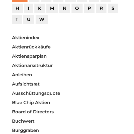
H
I
K
M
N
O
P
R
S
T
U
W
Aktienindex
Aktienrückkäufe
Aktiensparplan
Aktionärsstruktur
Anleihen
Aufsichtsrat
Ausschüttungsquote
Blue Chip Aktien
Board of Directors
Buchwert
Burggraben