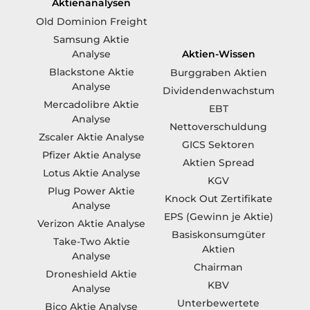
Aktienanalysen
Old Dominion Freight
Samsung Aktie
Aktien-Wissen
Analyse
Blackstone Aktie
Burggraben Aktien
Analyse
Dividendenwachstum
Mercadolibre Aktie
EBT
Analyse
Nettoverschuldung
Zscaler Aktie Analyse
GICS Sektoren
Pfizer Aktie Analyse
Aktien Spread
Lotus Aktie Analyse
KGV
Plug Power Aktie
Knock Out Zertifikate
Analyse
EPS (Gewinn je Aktie)
Verizon Aktie Analyse
Basiskonsumgüter
Take-Two Aktie
Aktien
Analyse
Chairman
Droneshield Aktie
KBV
Analyse
Unterbewertete
Bico Aktie Analyse