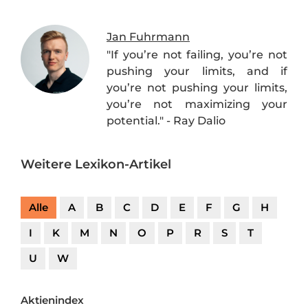
Jan Fuhrmann
"If you’re not failing, you’re not
pushing your limits, and if
you’re not pushing your limits,
you’re not maximizing your
potential." - Ray Dalio
Weitere Lexikon-Artikel
Alle
A
B
C
D
E
F
G
H
I
K
M
N
O
P
R
S
T
U
W
Aktienindex