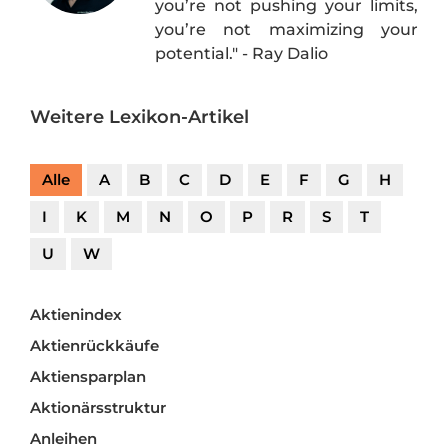
you’re not pushing your limits,
you’re not maximizing your
potential." - Ray Dalio
Weitere Lexikon-Artikel
Alle
A
B
C
D
E
F
G
H
I
K
M
N
O
P
R
S
T
U
W
Aktienindex
Aktienrückkäufe
Aktiensparplan
Aktionärsstruktur
Anleihen