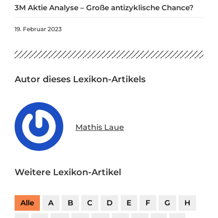
3M Aktie Analyse – Große antizyklische Chance?
19. Februar 2023
Autor dieses Lexikon-Artikels
Mathis Laue
Weitere Lexikon-Artikel
Alle
A
B
C
D
E
F
G
H