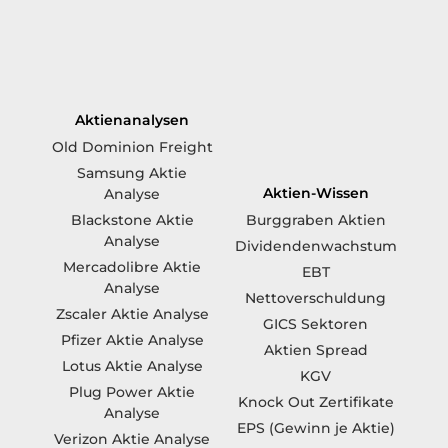
Aktienanalysen
Old Dominion Freight
Samsung Aktie
Aktien-Wissen
Analyse
Blackstone Aktie
Burggraben Aktien
Analyse
Dividendenwachstum
Mercadolibre Aktie
EBT
Analyse
Nettoverschuldung
Zscaler Aktie Analyse
GICS Sektoren
Pfizer Aktie Analyse
Aktien Spread
Lotus Aktie Analyse
KGV
Plug Power Aktie
Knock Out Zertifikate
Analyse
EPS (Gewinn je Aktie)
Verizon Aktie Analyse