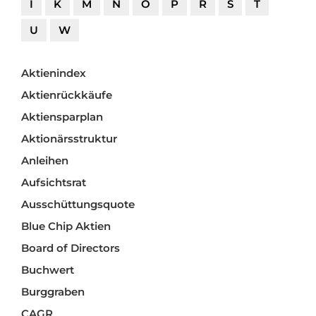
I
K
M
N
O
P
R
S
T
U
W
Aktienindex
Aktienrückkäufe
Aktiensparplan
Aktionärsstruktur
Anleihen
Aufsichtsrat
Ausschüttungsquote
Blue Chip Aktien
Board of Directors
Buchwert
Burggraben
CAGR