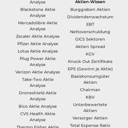
Aktien-Wissen
Analyse
Blackstone Aktie
Burggraben Aktien
Analyse
Dividendenwachstum
Mercadolibre Aktie
EBT
Analyse
Nettoverschuldung
Zscaler Aktie Analyse
GICS Sektoren
Pfizer Aktie Analyse
Aktien Spread
Lotus Aktie Analyse
KGV
Plug Power Aktie
Knock Out Zertifikate
Analyse
EPS (Gewinn je Aktie)
Verizon Aktie Analyse
Basiskonsumgüter
Take-Two Aktie
Aktien
Analyse
Chairman
Droneshield Aktie
KBV
Analyse
Unterbewertete
Bico Aktie Analyse
Aktien
CVS Health Aktie
Versorger Aktien
Analyse
Total Expense Ratio
Thermo Fisher Aktie