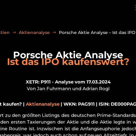
ktien
Aktienanalyse
Porsche Aktie Analyse – Ist das IP
Porsche Aktie Analyse
Ist das IPO kaufenswert?
XETR: P911 - Analyse vom 17.03.2024
Von Jan Fuhrmann und Adrian Rogl
t kaufen? |
Aktienanalyse
| WKN: PAG911 | ISIN: DE000PAG91
t zu den größten Listings des deutschen Prime-Standards
den ersten Taxierungen der Aktie und die Aktie legte in
ine Routine ist. Inzwischen ist die Anfangseuphorie jedoc
bepreis, war jedoch auch schon auf neuen Allzeittiefs. In 