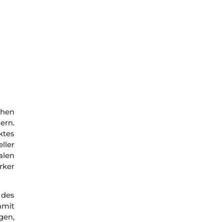
chen
ern.
ktes
ller
alen
rker
 des
amit
gen,