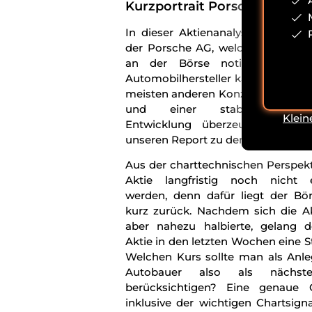
Kurzportrait Porsche Aktie
In dieser Aktienanalyse geht es 
der Porsche AG, welche seit dem
an der Börse notiert ist. De
Automobilhersteller kann im Gege
meisten anderen Konzernen mit h
und einer stabileren fund
Klein
Entwicklung überzeugen – hier
unseren Report zu den
17 besten A
Aus der charttechnischen Perspekt
Aktie langfristig noch nicht e
werden, denn dafür liegt der Bö
kurz zurück. Nachdem sich die A
aber nahezu halbierte, gelang d
Aktie in den letzten Wochen eine St
Welchen Kurs sollte man als Anl
Autobauer also als nächste
berücksichtigen? Eine genaue C
inklusive der wichtigen Chartsigna