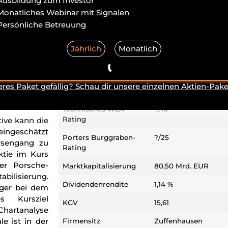
Ausbildung zum Investor
WKN/ISIN
PAG911/DE000PAG91
Monatliches Webinar mit Signalen
um die Aktie
Branche
Nicht-
Persönliche Betreuung
Basiskonsumgüter
 IPO in 2022
r Premium-
Jährlich
Monatlich
Peter Lynch
Average Grower
nsatz zu den
Einordnung
ohen Margen
amentalen
Fundamentales WLA-
?/10
eres Paket gefällig? Schau dir unsere einzelnen Aktien-Pake
 findet ihr
Rating
uto Aktien
.
Technisches WLA-
?/10
Rating
ive kann die
ingeschätzt
Porters Burggraben-
?/25
rsengang zu
Rating
ktie im Kurs
er Porsche-
Marktkapitalisierung
80,50 Mrd. EUR
abilisierung.
Dividendenrendite
1,14 %
eger bei dem
s Kursziel
KGV
15,61
hartanalyse
le ist in der
Firmensitz
Zuffenhausen