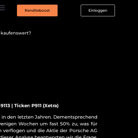
Renditeboost
Einloggen
O kaufenswert?
13 | Ticker: P911 (Xetra)
 in den letzten Jahren. Dementsprechend
 wenigen Wochen um fast 50% zu, was für
h verflogen und die Aktie der Porsche AG
dieser Analyse beantworten wir die Frage,