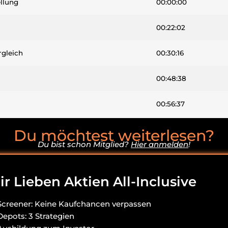
llung
00:00:00
00:22:02
gleich
00:30:16
00:48:38
00:56:37
00:59:48
Du möchtest weiterlesen?
Du bist schon Mitglied?
Hier anmelden
!
01:02:28
r Lieben Aktien All-Inclusive
Screener: Keine Kaufchancen verpassen
Depots: 3 Strategien