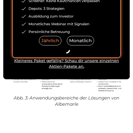
Screener: Keine Kaufchancen verpassen
Wasser sowie als Pflanzenschutzmittel zur
Depots: 3 Strategien
Anwendung. Die petrochemischen Katalysatoren
Ausbildung zum Investor
im Ketjen-Segment werden hauptsächlich in der
Ölindustrie für die Aufwertung von Kraftstoffen
Monatliches Webinar mit Signalen
verwendet.
Persönliche Betreuung
Jährlich
Monatlich
Kleineres Paket gefällig? Schau dir unsere einzelnen
Aktien-Pakete an.
Abb. 3: Anwendungsbereiche der Lösungen von
Albemarle