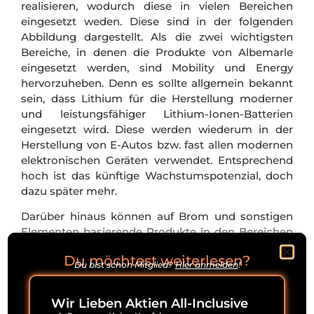
realisieren, wodurch diese in vielen Bereichen
eingesetzt weden. Diese sind in der folgenden
Abbildung dargestellt. Als die zwei wichtigsten
Bereiche, in denen die Produkte von Albemarle
eingesetzt werden, sind Mobility und Energy
hervorzuheben. Denn es sollte allgemein bekannt
sein, dass Lithium für die Herstellung moderner
und leistungsfähiger Lithium-Ionen-Batterien
eingesetzt wird. Diese werden wiederum in der
Herstellung von E-Autos bzw. fast allen modernen
elektronischen Geräten verwendet. Entsprechend
hoch ist das künftige Wachstumspotenzial, doch
dazu später mehr.
Darüber hinaus können auf Brom und sonstigen
Elementen basierende Produkte in den Bereichen
Connectivity und Health eingesetzt werden.
Du möchtest weiterlesen?
Innerhalb des letzteren Bereichs werden die
Du bist schon Mitglied?
Hier anmelden
!
Lösungen von Albemarle bspw. dazu verwendet,
die Sicherheit von Lebensmitteln zu verbessern.
Wir Lieben Aktien All-Inclusive
Konkret kommen diese in der Desinfektion von