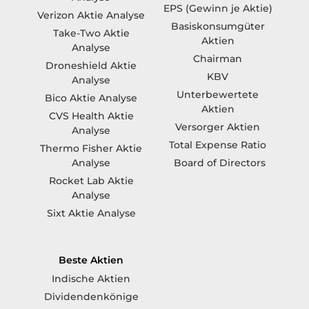
EPS (Gewinn je Aktie)
Verizon Aktie Analyse
Basiskonsumgüter
Take-Two Aktie
Aktien
Analyse
Chairman
Droneshield Aktie
KBV
Analyse
Unterbewertete
Bico Aktie Analyse
Aktien
CVS Health Aktie
Versorger Aktien
Analyse
Total Expense Ratio
Thermo Fisher Aktie
Board of Directors
Analyse
Rocket Lab Aktie
Analyse
Sixt Aktie Analyse
Beste Aktien
Indische Aktien
Dividendenkönige