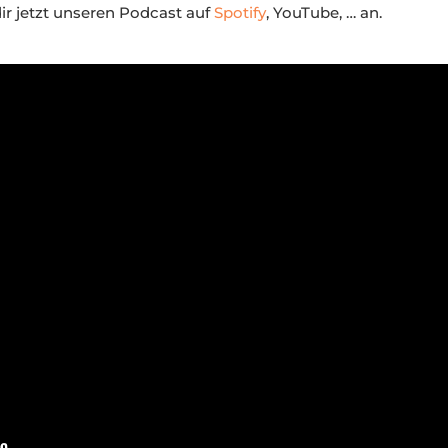
ir jetzt unseren Podcast auf
Spotify
, YouTube, … an.