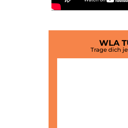
WLA 
Trage dich je