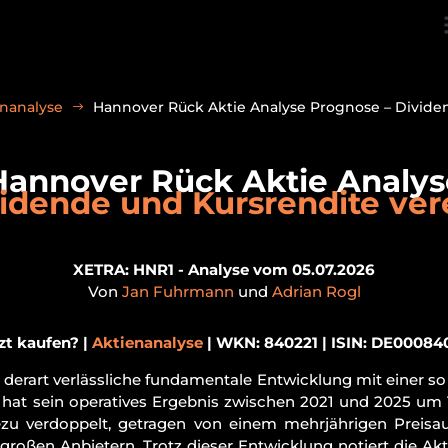
nanalyse
Hannover Rück Aktie Analyse Prognose – Divide
Hannover Rück Aktie Analys
idende und Kursrendite ver
XETRA: HNR1 - Analyse vom 05.07.2026
Von
Jan Fuhrmann
und
Adrian Rogl
zt kaufen? |
Aktienanalyse
| WKN: 840221 | ISIN: DE000840
 derart verlässliche fundamentale Entwicklung mit einer s
 hat sein operatives Ergebnis zwischen 2021 und 2025 um 
zu verdoppelt, getragen von einem mehrjährigen Preisa
großen Anbietern. Trotz dieser Entwicklung notiert die Ak