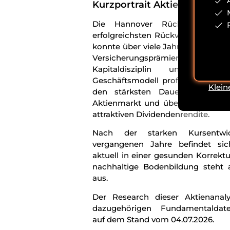
Kurzportrait Aktienanalyse
Die Hannover Rück SE gehö
erfolgreichsten Rückversicherern 
konnte über viele Jahre hinweg vo
Versicherungsprämien, ei
Kapitaldisziplin und eine
Geschäftsmodell profitieren. Die A
Klein
den stärksten Dauerläufern a
Aktienmarkt und überzeugt zuglei
attraktiven Dividendenrendite.
Nach der starken Kursentwi
vergangenen Jahre befindet sic
aktuell in einer gesunden Korrektu
nachhaltige Bodenbildung steht 
aus.
Der Research dieser Aktienanal
dazugehörigen Fundamentaldat
auf dem Stand vom 04.07.2026.