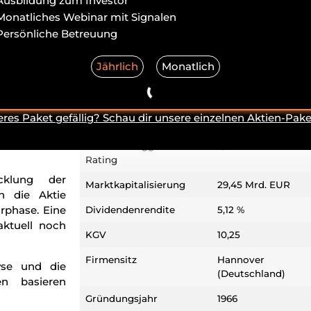
Ausbildung zum Investor
WKN/ISIN
840221/DE0008402
Monatliches Webinar mit Signalen
rt zu den
Branche
Finanzwesen
Persönliche Betreuung
der Welt und
Peter Lynch Einordnung
Slow Grower
n steigenden
Jährlich
Monatlich
ner hohen
Fundamentales WLA-
?/10
m robusten
Rating
ktie zählt zu
eres Paket gefällig? Schau dir unsere einzelnen Aktien-Pake
Technisches WLA-Rating
?/10
m deutschen
ch mit einer
Porters Burggraben-
?/25
Rating
cklung der
Marktkapitalisierung
29,45 Mrd. EUR
h die Aktie
rphase. Eine
Dividendenrendite
5,12 %
aktuell noch
KGV
10,25
Firmensitz
Hannover
yse und die
(Deutschland)
en basieren
Gründungsjahr
1966