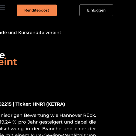
Renditeboost
Einloggen
nde und Kursrendite vereint
e
eint
2215 | Ticker: HNR1 (XETRA)
o niedrigen Bewertung wie Hannover Rück.
19,24 % pro Jahr gesteigert und dabei die
ufschwung in der Branche und einer der
tie mit einem Kurs-Gewinn-Verhältnis von