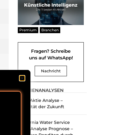
Premium
Branchen
Fragen? Schreibe
uns auf WhatsApp!
Nachricht
AKTIENANALYSEN
Uber Aktie Analyse –
Mobilität der Zukunft
California Water Service
Aktie Analyse Prognose –