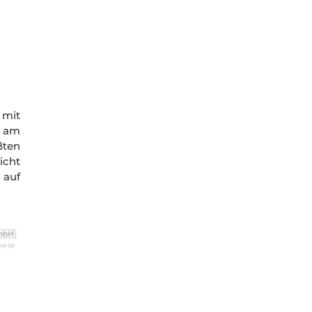
 mit
t am
ßten
icht
 auf