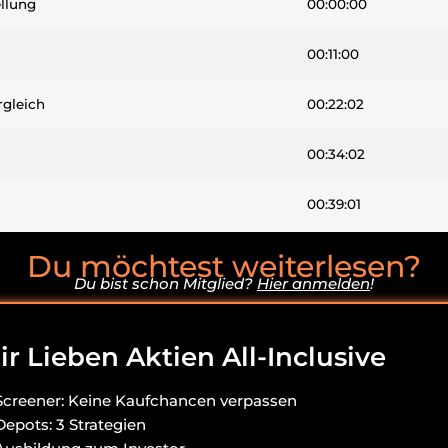
llung
00:00:00
00:11:00
gleich
00:22:02
00:34:02
00:39:01
00:45:22
Du möchtest weiterlesen?
Du bist schon Mitglied?
Hier anmelden
!
00:48:47
r Lieben Aktien All-Inclusive
Screener: Keine Kaufchancen verpassen
Depots: 3 Strategien