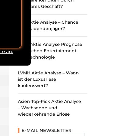
Planbare Renditen durch
215
planbares Geschäft?
Sixt Aktie Analyse – Chance
für Dividendenjäger?
Sony Aktie Analyse Prognose
– Zwischen Entertainment
te an.
und Technologie
LVMH Aktie Analyse – Wann
ist der Luxusriese
kaufenswert?
Asien Top-Pick Aktie Analyse
– Wachsende und
wiederkehrende Erlöse
E-MAIL NEWSLETTER