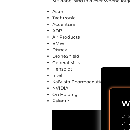
Mit dabei sind in dieser Woche folg
Asahi
Techtronic
Accenture
ADP
Air Products
BMW
Disney
DroneShield
General Mills
Hensoldt
Intel
KalVista Pharmaceuticals
NVIDIA
On Holding
Palantir
Wi