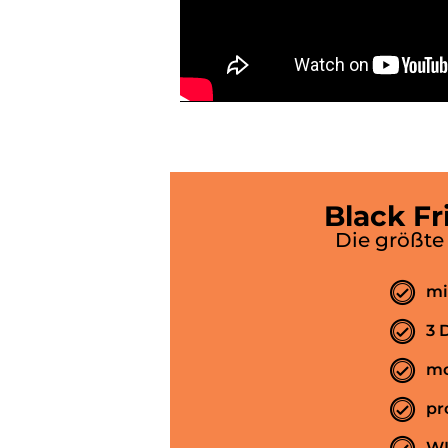
Black Fr
Die größte
mi
3 
mo
pr
WL