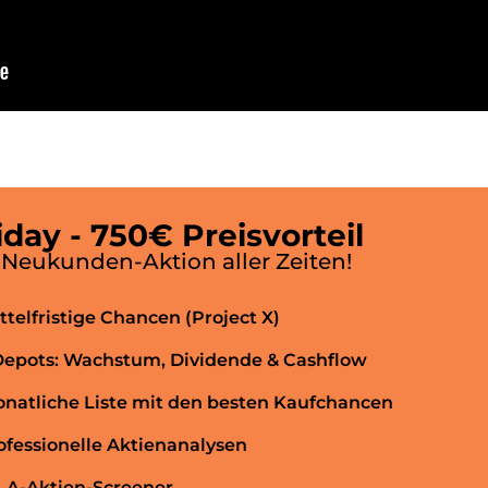
iday - 750€ Preisvorteil
 Neukunden-Aktion aller Zeiten!
ttelfristige Chancen (Project X)
Depots: Wachstum, Dividende & Cashflow
natliche Liste mit den besten Kaufchancen
ofessionelle Aktienanalysen
A-Aktien-Screener