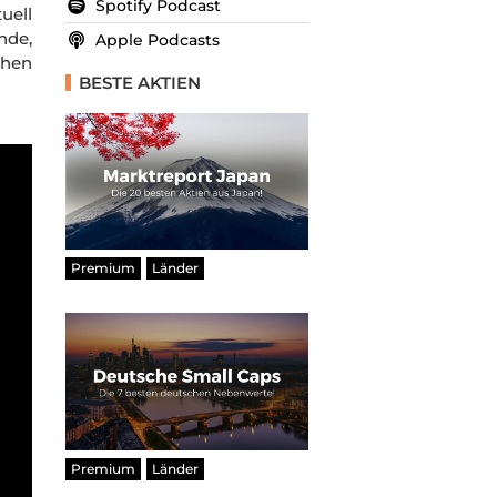
Spotify Podcast
uell
nde,
Apple Podcasts
chen
BESTE AKTIEN
Premium
Länder
Premium
Länder