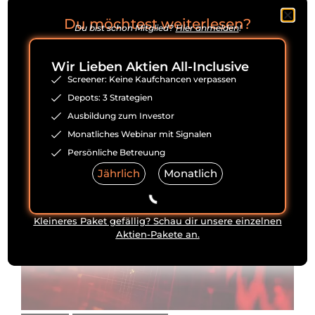
Du möchtest weiterlesen?
Du bist schon Mitglied?
Hier anmelden
!
Wir Lieben Aktien All-Inclusive
Premium
Kaufenswerte Aktien
Screener: Keine Kaufchancen verpassen
Diese Aktien kaufen wir im Mai 2026
Depots: 3 Strategien
3. Mai 2026
Ausbildung zum Investor
Monatliches Webinar mit Signalen
Persönliche Betreuung
Jährlich
Monatlich
Kleineres Paket gefällig? Schau dir unsere einzelnen
Aktien-Pakete an.