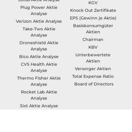
KGV
Plug Power Aktie
Knock Out Zertifikate
Analyse
EPS (Gewinn je Aktie)
Verizon Aktie Analyse
Basiskonsumgüter
Take-Two Aktie
Aktien
Analyse
Chairman
Droneshield Aktie
KBV
Analyse
Unterbewertete
Bico Aktie Analyse
Aktien
CVS Health Aktie
Versorger Aktien
Analyse
Total Expense Ratio
Thermo Fisher Aktie
Board of Directors
Analyse
Rocket Lab Aktie
Analyse
Sixt Aktie Analyse
Beste Aktien