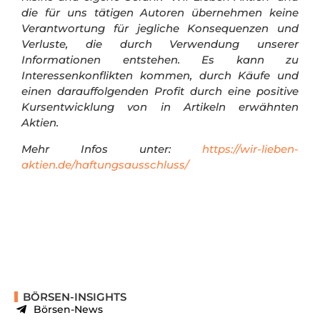
Daten aber nicht garantieren. Es findet keinerlei
Anlageberatung durch “Wir Lieben Aktien”, oder
durch einen für “Wir Lieben Aktien” tätigen Autor
statt. Dieser Beitrag soll eine journalistische
Publikation darstellen und dient ausschließlich
Informationszwecken. Die Informationen stellen
keine Aufforderung zum Kauf oder Verkauf von
Wertpapieren dar.
Börsengeschäfte sind mit
erheblichen Risiken verbunden. Wer an den
Finanz- und Rohstoffmärkten handelt, muss sich
zunächst selbstständig mit den Risiken vertraut
machen. Der Kunde handelt immer auf eigenes
Risiko und eigene Gefahr.
“Wir Lieben Aktien” und
die für uns tätigen Autoren übernehmen keine
Verantwortung für jegliche Konsequenzen und
Verluste, die durch Verwendung unserer
Informationen entstehen. Es kann zu
Interessenkonflikten kommen, durch Käufe und
einen darauffolgenden Profit durch eine positive
Kursentwicklung von in Artikeln erwähnten