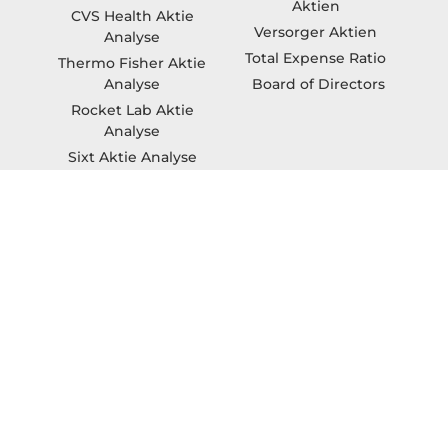
Analyse
Nettoverschuldung
Zscaler Aktie Analyse
GICS Sektoren
Pfizer Aktie Analyse
Aktien Spread
Lotus Aktie Analyse
KGV
Plug Power Aktie
Knock Out Zertifikate
Analyse
EPS (Gewinn je Aktie)
Verizon Aktie Analyse
Basiskonsumgüter
Take-Two Aktie
Aktien
Analyse
Chairman
Droneshield Aktie
KBV
Analyse
Unterbewertete
Bico Aktie Analyse
Aktien
CVS Health Aktie
Versorger Aktien
Analyse
Total Expense Ratio
Thermo Fisher Aktie
Board of Directors
Analyse
Rocket Lab Aktie
Analyse
Sixt Aktie Analyse