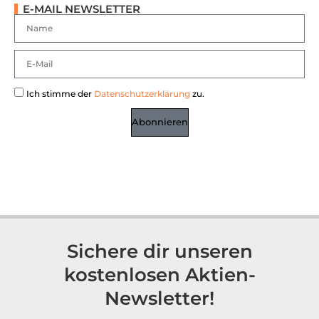
Rollins Aktie Analyse – 112 % Rendite mit nur 29 %
Risiko?
Mexiko Top-Pick Aktie Analyse – Infrastruktur-Play mit
gigantischem Burggraben
Intuit Aktie Analyse – Eine digitale Goldgrube
Booking Holdings Aktie Analyse Prognose – Platzhirsch
der Reisebranche
E-MAIL NEWSLETTER
Ich stimme der
Datenschutzerklärung
zu.