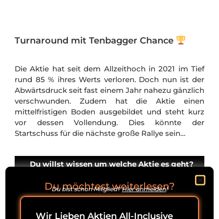
Turnaround mit Tenbagger Chance
Die Aktie hat seit dem Allzeithoch in 2021 im Tief
rund 85 % ihres Werts verloren. Doch nun ist der
Abwärtsdruck seit fast einem Jahr nahezu gänzlich
verschwunden. Zudem hat die Aktie einen
mittelfristigen Boden ausgebildet und steht kurz
vor dessen Vollendung. Dies könnte der
Startschuss für die nächste große Rallye sein…
Du willst wissen um welche Aktie es geht?
Logge dich bitte jetzt ein, denn diese
Information behalten wir exklusiv unseren
Du möchtest weiterlesen?
Mitgliedern vor.
Du bist schon Mitglied?
Hier anmelden
!
Wir Lieben Aktien All-Inclusive