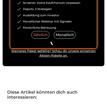
Screener: Keine Kaufchancen verpassen
Depots: 3 Strategien
Ausbildung zum Investor
Autor von Börse Aktuell
Monatliches Webinar mit Signalen
Persönliche Betreuung
Jan Fuhrmann
Jährlich
Monatlich
"If you’re not failing, you’re not
pushing your limits, and if you’re
not pushing your limits, you’re not
Kleineres Paket gefällig? Schau dir unsere einzelnen
maximizing your potential." - Ray
Aktien-Pakete an.
Dalio
Diese Artikel könnten dich auch
interessieren: