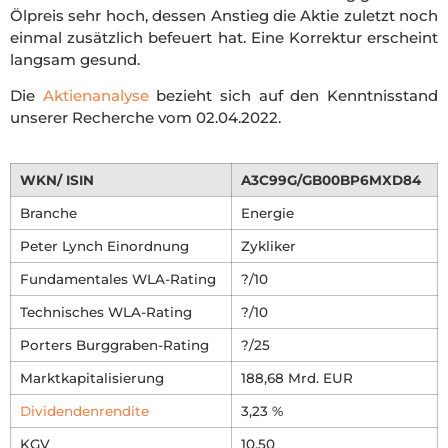
Ölpreis sehr hoch, dessen Anstieg die Aktie zuletzt noch
einmal zusätzlich befeuert hat. Eine Korrektur erscheint
langsam gesund.
Die
Aktienanalyse
bezieht sich auf den Kenntnisstand
unserer Recherche vom 02.04.2022.
WKN/ ISIN
A3C99G/GB00BP6MXD84
Branche
Energie
Peter Lynch Einordnung
Zykliker
Fundamentales WLA-Rating
?/10
Technisches WLA-Rating
?/10
Porters Burggraben-Rating
?/25
Marktkapitalisierung
188,68 Mrd. EUR
Dividendenrendite
3,23 %
KGV
10,50