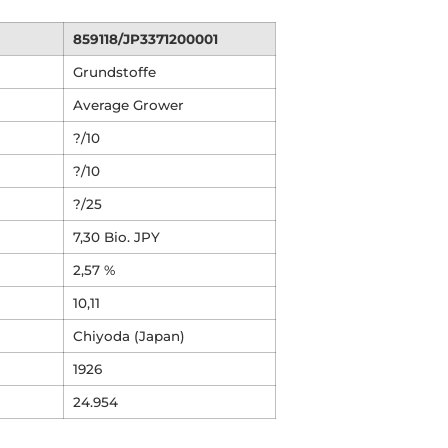
859118/JP3371200001
Grundstoffe
Average Grower
?/10
?/10
?/25
7,30 Bio. JPY
2,57 %
10,11
Chiyoda (Japan)
1926
24.954