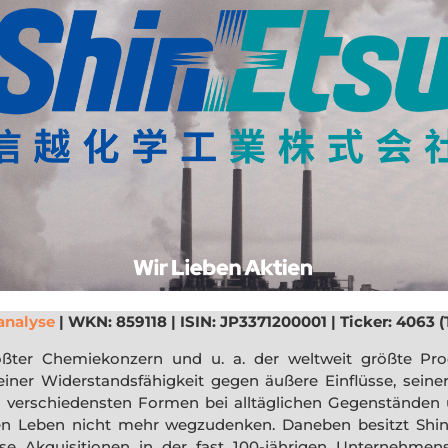
analyse
| WKN: 859118 | ISIN: JP3371200001 | Ticker: 4063 (
ößter Chemiekonzern und u. a. der weltweit größte Prod
iner Widerstandsfähigkeit gegen äußere Einflüsse, seiner 
 verschiedensten Formen bei alltäglichen Gegenständen u
en Leben nicht mehr wegzudenken. Daneben besitzt Shin
e Akquisitionen in der fast 100-jährigen Unternehmens