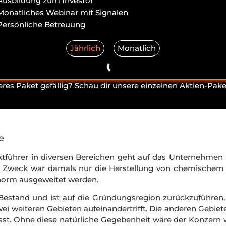
Ausbildung zum Investor
Monatliches Webinar mit Signalen
Persönliche Betreuung
Jährlich
Monatlich
eres Paket gefällig? Schau dir unsere einzelnen Aktien-Pake
Etsu
e
führer in diversen Bereichen geht auf das Unternehmen Sh
 Zweck war damals nur die Herstellung von chemischem D
enorm ausgeweitet werden.
estand und ist auf die Gründungsregion zurückzuführen, 
ei weiteren Gebieten aufeinandertrifft. Die anderen Gebie
sst. Ohne diese natürliche Gegebenheit wäre der Konzern 