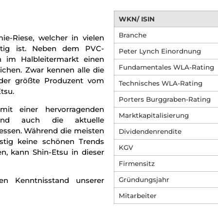
WKN/ ISIN
Branche
ie-Riese, welcher in vielen
tätig ist. Neben dem PVC-
Peter Lynch Einordnung
 im Halbleitermarkt einen
Fundamentales WLA-Rating
ichen. Zwar kennen alle die
der größte Produzent vom
Technisches WLA-Rating
tsu.
Porters Burggraben-Rating
mit einer hervorragenden
Marktkapitalisierung
und auch die aktuelle
essen. Während die meisten
Dividendenrendite
ristig keine schönen Trends
KGV
n, kann Shin-Etsu in dieser
Firmensitz
en Kenntnisstand unserer
Gründungsjahr
Mitarbeiter