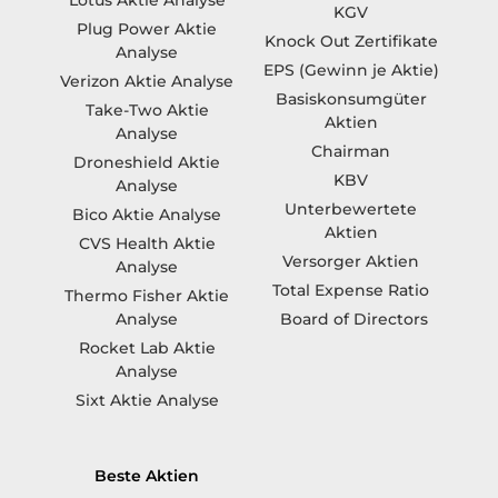
Lotus Aktie Analyse
KGV
Plug Power Aktie
Knock Out Zertifikate
Analyse
EPS (Gewinn je Aktie)
Verizon Aktie Analyse
Basiskonsumgüter
Take-Two Aktie
Aktien
Analyse
Chairman
Droneshield Aktie
KBV
Analyse
Unterbewertete
Bico Aktie Analyse
Aktien
CVS Health Aktie
Versorger Aktien
Analyse
Total Expense Ratio
Thermo Fisher Aktie
Board of Directors
Analyse
Rocket Lab Aktie
Analyse
Sixt Aktie Analyse
Beste Aktien