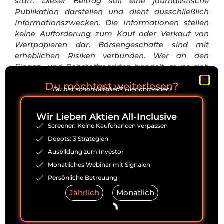
statt. Dieser Beitrag soll eine journalistische
Publikation darstellen und dient ausschließlich
Informationszwecken. Die Informationen stellen
keine Aufforderung zum Kauf oder Verkauf von
Wertpapieren dar.
Börsengeschäfte sind mit
erheblichen Risiken verbunden. Wer an den
Finanz- und Rohstoffmärkten handelt, muss sich
zunächst selbstständig mit den Risiken vertraut
Du möchtest weiterlesen?
machen. Der Kunde handelt immer auf eigenes
Du bist schon Mitglied?
Hier anmelden
!
Risiko und eigene Gefahr.
“Wir Lieben Aktien” und
die für uns tätigen Autoren übernehmen keine
Wir Lieben Aktien All-Inclusive
Verantwortung für jegliche Konsequenzen und
Screener: Keine Kaufchancen verpassen
Verluste, die durch Verwendung unserer
Depots: 3 Strategien
Informationen entstehen. Es kann zu
Ausbildung zum Investor
Interessenkonflikten kommen, durch Käufe und
einen darauffolgenden Profit durch eine positive
Monatliches Webinar mit Signalen
Kursentwicklung von in Artikeln erwähnten
Persönliche Betreuung
Aktien.
Jährlich
Monatlich
Mehr Infos unter:
https://wir-lieben-
aktien.de/haftungsausschluss/