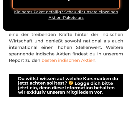
Reliance Industries ist ein indisches Konglomerat
und eines der größten Unternehmen des Landes.
Kleineres Paket gefällig? Schau dir unsere einzelnen
Es deckt ein breites Spektrum an Branchen ab,
Aktien-Pakete an.
darunter Petrochemie, Raffinerien, Einzelhandel
und Telekommunikation. Das Unternehmen gilt als
eine der treibenden Kräfte hinter der indischen
Wirtschaft und genießt sowohl national als auch
international einen hohen Stellenwert. Weitere
spannende indische Aktien findest du in unserem
Report zu den
besten indischen Aktien
.
Du willst wissen auf welche Kursmarken du
jetzt achten solltest?
Logge dich bitte
jetzt ein, denn diese Information behalten
wir exklusiv unseren Mitgliedern vor.