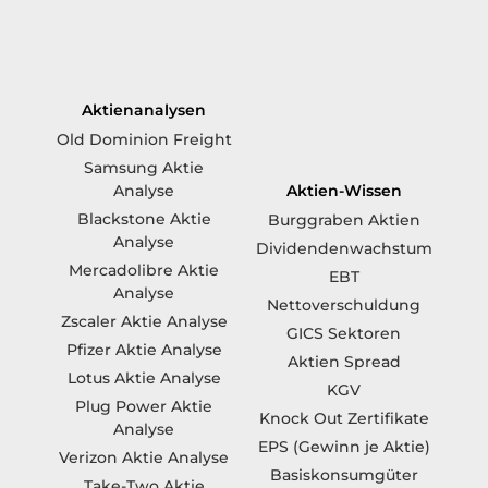
Aktienanalysen
Old Dominion Freight
Samsung Aktie
Aktien-Wissen
Analyse
Blackstone Aktie
Burggraben Aktien
Analyse
Dividendenwachstum
Mercadolibre Aktie
EBT
Analyse
Nettoverschuldung
Zscaler Aktie Analyse
GICS Sektoren
Pfizer Aktie Analyse
Aktien Spread
Lotus Aktie Analyse
KGV
Plug Power Aktie
Knock Out Zertifikate
Analyse
EPS (Gewinn je Aktie)
Verizon Aktie Analyse
Basiskonsumgüter
Take-Two Aktie