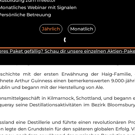
Ausbildung zum Investor
Monatliches Webinar mit Signalen
Persönliche Betreuung
eo
Jährlich
Monatlich
eres Paket gefällig? Schau dir unsere einzelnen Aktien-Pake
ie Ursprünge der Marken reichen weit zurück, einige von ih
chichte mit der ersten Erwähnung der Haig-Familie, 
ichnete Arthur Guinness einen bemerkenswerten 9.000-jähr
blin und begann mit der Herstellung von Ale.
ensmittelgeschäft in Kilmarnock, Schottland, und begann e
queray seine Destillationsaktivitäten im Bezirk Bloomsbur
ssland eine Destillerie und führte einen revolutionären Pro
n legte den Grundstein für den späteren globalen Erfolg. Vl