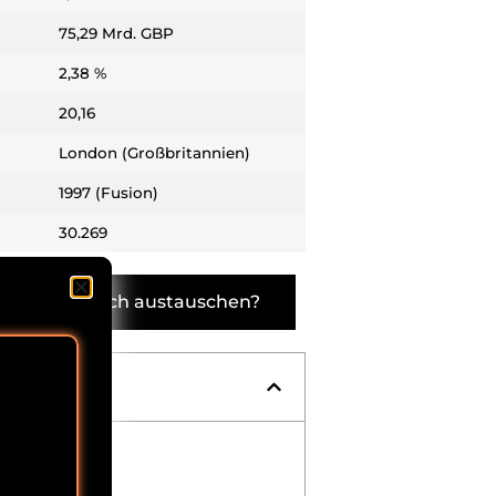
75,29 Mrd. GBP
2,38 %
20,16
London (Großbritannien)
1997 (Fusion)
30.269
 möchtest dich austauschen?