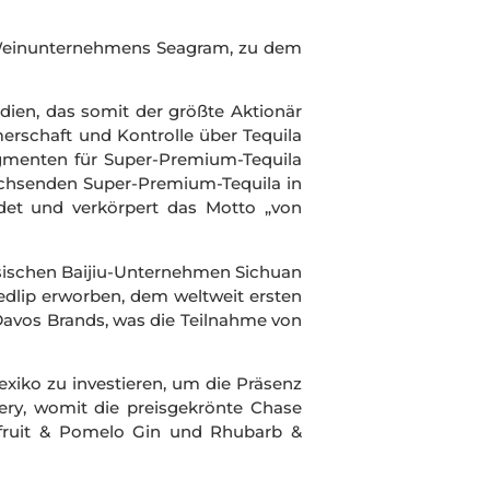
d Weinunternehmens Seagram, zu dem
ndien, das somit
der größte Aktionär
erschaft und Kontrolle über Tequila
gmenten für Super-Premium-Tequila
achsenden Super-Premium-Tequila in
et und verkörpert das Motto „von
esischen Baijiu-Unternehmen Sichuan
eedlip erworben, dem weltweit ersten
 Davos Brands, was die Teilnahme von
exiko zu investieren, um die Präsenz
ery, womit die preisgekrönte Chase
efruit & Pomelo Gin und Rhubarb &