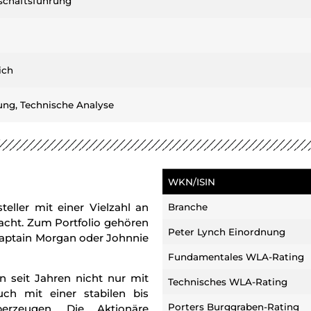
chäftsführung​
ich
ng, Technische Analyse
WKN/ISIN
teller mit einer Vielzahl an
Branche
cht. Zum Portfolio gehören
Peter Lynch Einordnung
 Captain Morgan oder Johnnie
Fundamentales WLA-Rating
n seit Jahren nicht nur mit
Technisches WLA-Rating
ch mit einer stabilen bis
Porters Burggraben-Rating
berzeugen. Die Aktionäre