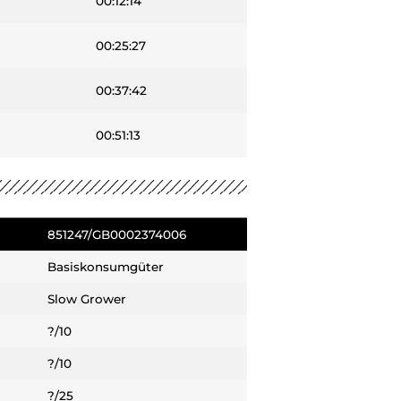
00:12:14
00:25:27
00:37:42
00:51:13
851247/GB0002374006
Basiskonsumgüter
Slow Grower
?/10
?/10
?/25