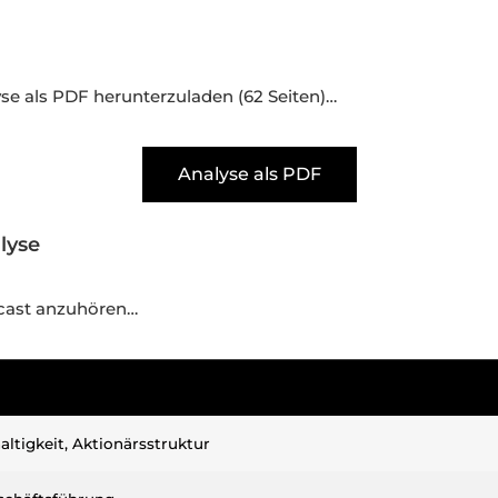
e
lyse als PDF herunterzuladen (62 Seiten)…
Analyse als PDF
alyse
odcast anzuhören…
altigkeit, Aktionärsstruktur