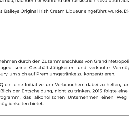
opa neu, nachdem er während der russischen Revolution aus
as Baileys Original Irish Cream Liqueur eingeführt wurde. Di
rnehmen durch den Zusammenschluss von Grand Metropoli
Diageo seine Geschäftstätigkeiten und verkaufte Vermö
sbury, um sich auf Premiumgetränke zu konzentrieren.
ein, eine Initiative, um Verbrauchern dabei zu helfen, f
ßlich der Entscheidung, nicht zu trinken. 2013 folgte ei
r-Programm, das alkoholischen Unternehmen einen Weg 
glichkeiten bietet.