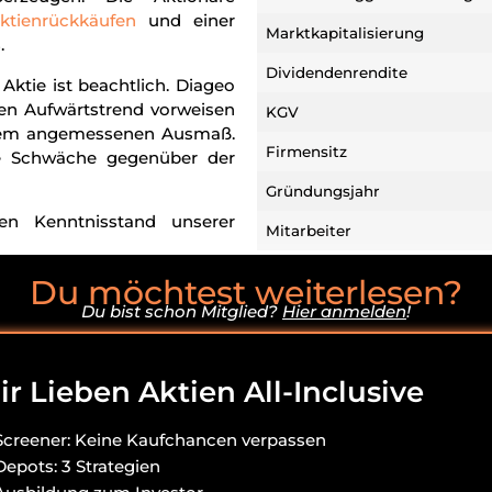
ktienrückkäufen
und einer
Marktkapitalisierung
.
Dividendenrendite
Aktie ist beachtlich. Diageo
igen Aufwärtstrend vorweisen
KGV
einem angemessenen Ausmaß.
Firmensitz
ive Schwäche gegenüber der
Gründungsjahr
en Kenntnisstand unserer
Mitarbeiter
Du möchtest weiterlesen?
Du hast Fragen oder
Du bist schon Mitglied?
Hier anmelden
!
ktie Analyse
r Lieben Aktien All-Inclusive
Screener: Keine Kaufchancen verpassen
Depots: 3 Strategien